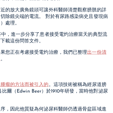
附近的放大廣角鏡頭可讓外科醫師清楚觀察膀胱的詳
切除鏡尖端的電流。 對於有尿路感染病史且發現病
灼）處理。
答中，進一步分享了患者接受電灼治療當天的典型流
可下載這份問答文件。
如果您正在考慮接受電灼治療，我們已整理
出一份清
題
。
胱腫瘤的方法而被引入的
。這項技術被稱為經尿道膀
爾（Edwin Beer）於1910年研發，當時他對泌尿
程序，因此他質疑為何泌尿科醫師仍透過骨盆區域進