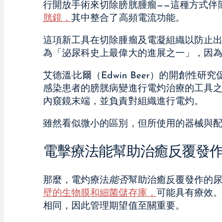
行開放手術來切除膀胱腫瘤——這種方式伴
胱鏡，
其中整合了高頻電流功能。
這項新工具在切除腫瘤及電凝組織以防止
為「泌尿科史上最偉大的進展之一」，因
艾德溫·比爾（Edwin Beer）的開創性研
感染患者的膀胱病變進行電灼治療的工具
內窺鏡末端，並負責對組織進行電灼。
雖然看似微小的區別，但所使用的器械與
電擊療法能幫助治癒反覆發
那麼，電灼療法
能否
幫助治癒反覆發作的
壁的生物膜和細菌儲存庫，
可能具有療效
相同，因此管理期望值至關重要。