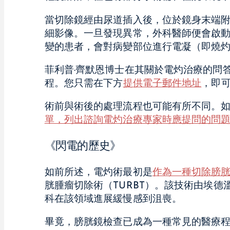
當切除鏡經由尿道插入後，位於鏡身末端
細影像。一旦發現異常，外科醫師便會啟動
變的患者，會對病變部位進行電凝（即燒
菲利普·齊默恩博士在其關於電灼治療的問
程。您只需在下方
提供電子郵件地址
，即
術前與術後的處理流程也可能有所不同。
單，列出諮詢電灼治療專家時應提問的問
《閃電的歷史》
如前所述，電灼術最初是
作為一種切除膀
胱腫瘤切除術（TURBT）。該技術由埃德溫·比
科在該領域進展緩慢感到沮喪。
畢竟，膀胱鏡檢查已成為一種常見的醫療