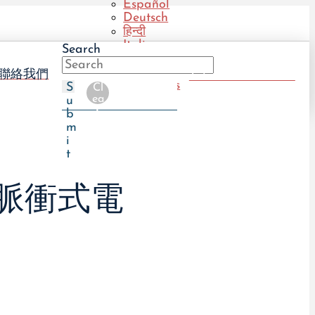
Español
Deutsch
हिन्दी
Italiano
Search
Português
(BR)
聯絡我們
Take The UTI Quiz
Português
S
Cl
(PT)
ea
u
r
b
m
i
t
脈衝式電