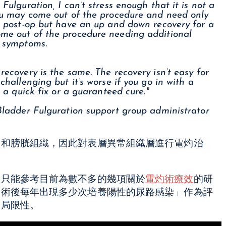
Fulguration, I can’t stress enough that it is not a
ou may come out of the procedure and need only
s post-op but have an up and down recovery for a
me out of the procedure needing additional
I symptoms.
ecovery is the same. The recovery isn’t easy for
challenging but it’s worse if you go in with a
s a quick fix or a guaranteed cure."
Bladder Fulguration support group administrator
膜和膀胱組織，因此對表層異常組織層進行電灼治
們只能參考目前為數不多的幾項關於
電灼術療效
的研
灼術後每年出現多少次培養陽性的尿路感染」作為評
的局限性。