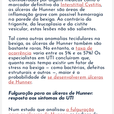
Consideradas por alguns médicos como o
marcador definitivo da
Interstitial Cystitis
,
as úlceras de Hunner são áreas de
inflamação grave com possível hemorragia
na parede da bexiga. Ao contrário da
trigonite, da leucoplasia e da cistite
vesicular, estas lesões não são salientes.
Tal como outras anomalias tecidulares na
bexiga, as úlceras de Hunner também são
bastante raras. No entanto, a
taxa de
ocorrência
varia entre os 5% e os 57%! Os
especialistas em UTI concluíram que,
quanto mais tempo existir um fator de
stress na bexiga — como bactérias, defeitos
estruturais e outros —, maior é a
probabilidade de
se desenvolverem úlceras
de Hunner
.
Fulguração para as úlceras de Hunner:
resposta aos sintomas da UTI
Num estudo que analisou
a fulguração