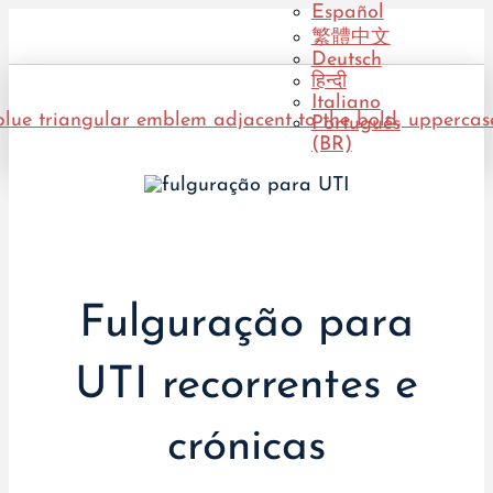
Español
繁體中文
Deutsch
हिन्दी
Italiano
Português
(BR)
Fulguração para
UTI recorrentes e
crónicas