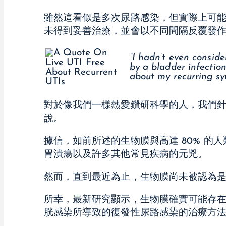
雖然這看似是多次尿路感染，但實際上可能
未得到妥善治療，並會以不同間隔反覆發
“I hadn’t even consid
by a bladder infectio
about my recurring sy
對於像我們一樣熱愛鑽研科學的人，我們
說。
據信，如前所述的生物膜與高達 80% 的
胃潰瘍以及許多其他常見疾病的元兇。
然而，直到最近為止，生物膜尚未被認為
所幸，最新研究顯示，生物膜確實可能存
胱感染所導致的復發性尿路感染的治療方