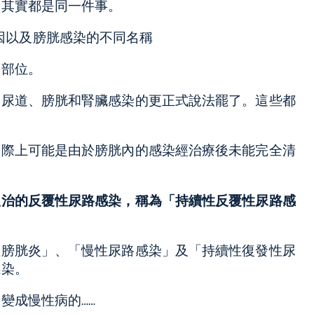
的其實都是同一件事。
個部位。
指尿道、膀胱和腎臟感染的更正式說法罷了。這些都
實際上可能是由於膀胱內的感染經治療後未能完全清
根治的反覆性尿路感染，稱為「持續性反覆性尿路感
性膀胱炎」、「慢性尿路感染」及「持續性復發性尿
感染。
變成慢性病的……