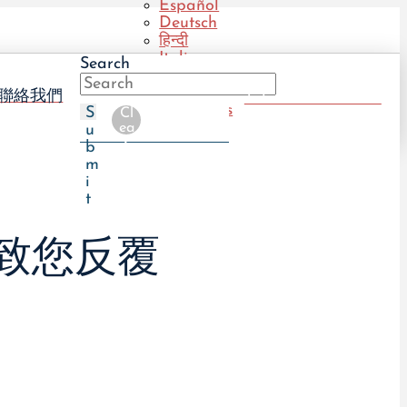
Español
Deutsch
हिन्दी
Italiano
Search
Português
(BR)
聯絡我們
Take The UTI Quiz
Português
S
Cl
(PT)
ea
u
r
b
m
i
t
致您反覆