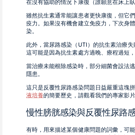
在沒有協助的情況下康復（誰願意在床上
雖然抗生素通常能讓患者更快康復，但它
疫力。如果沒有機會建立免疫力，下次身
染。
此外，當尿路感染（UTI）的抗生素治療
這可能是因為抗生素處方過晚、療程過短
當治療未能根除感染時，部分細菌會設法
隱患。
這只是反覆性尿路感染問題日益嚴重這塊
液培養
的簡要歷史，請觀看我們的專家影
慢性膀胱感染與反覆性尿路
有時，用來描述某個健康問題的詞彙，可