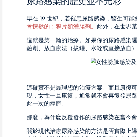
尿路感染的歷史並不光彩
早在 19 世紀，若罹患尿路感染，醫生可能
骨悚然的：鴉片類灌腸劑。
此外，在世界
這就是第一輪的治療。如果你的尿路感染
鹼劑、放血療法（拔罐、水蛭或直接放血
這確實不是最理想的治療方案。而且康復
現，女性一旦康復，通常就不會再復發尿
此一次的經歷。
那麼，為什麼反覆發作的尿路感染在當今
關於現代治療尿路感染的方法是否實際上