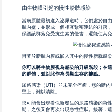
由生物膜引起的慢性膀胱感染
當病原體最初進入泌尿道時，它們處於自由
胱內壁，並形成一個相互緊密連結的群落
保護該群落免受抗生素的侵害，還能使其
附著於膀胱內膜或嵌入其中的慢性膀胱感
你可以將生物膜視為感染的升級階段；在
的群體，並以此作為長期生存的據點。
尿路感染（UTI）並未完全痊癒，您的體
壁上，難以清除。
您可能會出現看似新發生的尿路感染的急
期，之後又會再次出現急性症狀。接著，