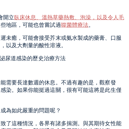
會開立
臥床休息、溫熱草藥熱敷、泡澡，以及令人毛
某些地區，可能也曾嘗試過
噬菌體療法
。
遲遲未癒，可能會接受芥末或氨水製成的藥膏、口服
），以及大劑量的酸性溶液。
可能需要長達數週的休息。不過有趣的是，觀察發
路感染。如果你能挺過這關，很有可能這將是此生僅
會成為如此嚴重的問題呢？
導致了這種情況，各界有諸多揣測。與其期待女性能