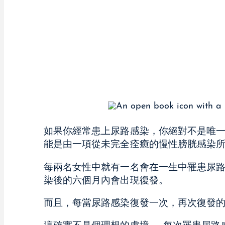
如果你經常患上尿路感染，你絕對不是唯
能是由一項從未完全痊癒的慢性膀胱感染
每兩名女性中就有一名會在一生中罹患尿路感
染後的六個月內會出現復發。
而且，每當尿路感染復發一次，再次復發