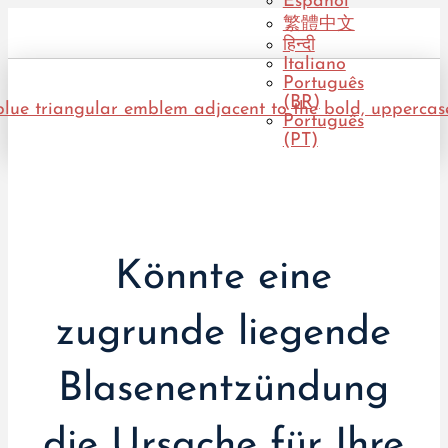
Español
繁體中文
हिन्दी
Italiano
Português
(BR)
Português
(PT)
Könnte eine
zugrunde liegende
Blasenentzündung
die Ursache für Ihre