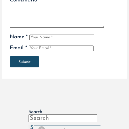
Comentário
*
Name
*
Email
*
Submit
Search
S
C