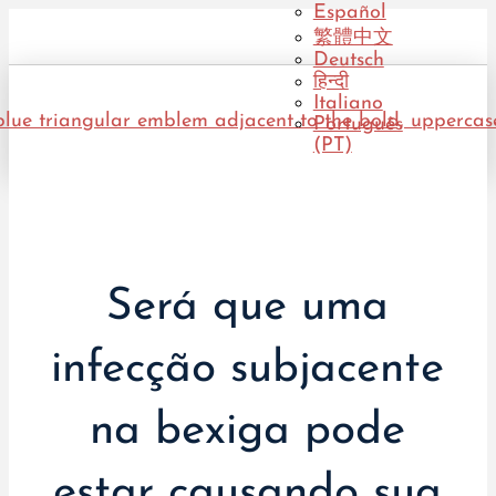
Español
繁體中文
Deutsch
हिन्दी
Italiano
Português
(PT)
Será que uma
infecção subjacente
na bexiga pode
estar causando sua