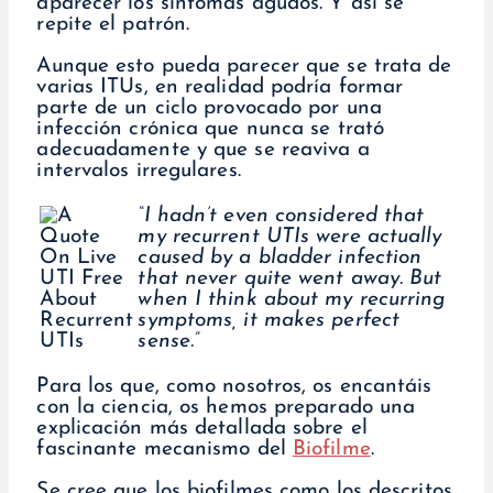
aparecer los síntomas agudos. Y así se
repite el patrón.
Aunque esto pueda parecer que se trata de
varias ITUs, en realidad podría formar
parte de un ciclo provocado por una
infección crónica que nunca se trató
adecuadamente y que se reaviva a
intervalos irregulares.
“I hadn’t even considered that
my recurrent UTIs were actually
caused by a bladder infection
that never quite went away. But
when I think about my recurring
symptoms, it makes perfect
sense.”
Para los que, como nosotros, os encantáis
con la ciencia, os hemos preparado una
explicación más detallada sobre el
fascinante mecanismo del
Biofilme
.
Se cree que los biofilmes como los descritos