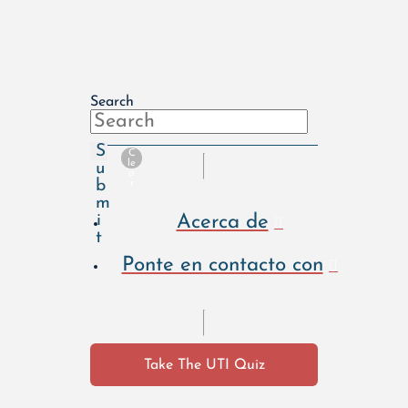
Search
S
C
le
u
a
b
r
m
Acerca de
i
t
Ponte en contacto con
Take The UTI Quiz