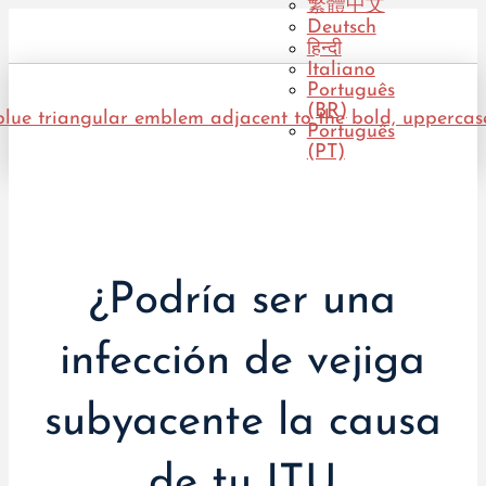
繁體中文
Deutsch
हिन्दी
Italiano
Português
(BR)
Português
(PT)
¿Podría ser una
infección de vejiga
subyacente la causa
de tu ITU