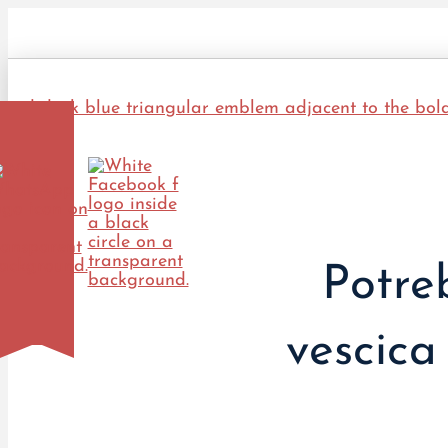
Potre
vescica