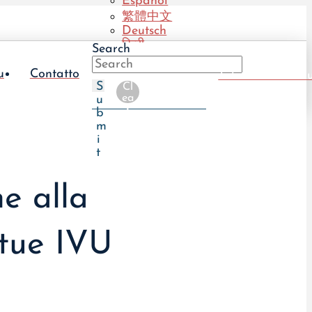
Español
繁體中文
Deutsch
हिन्दी
Search
Português
(BR)
u
Contatto
Take The UTI Qu
Português
S
Cl
(PT)
ea
u
r
b
m
i
t
e alla
 tue IVU