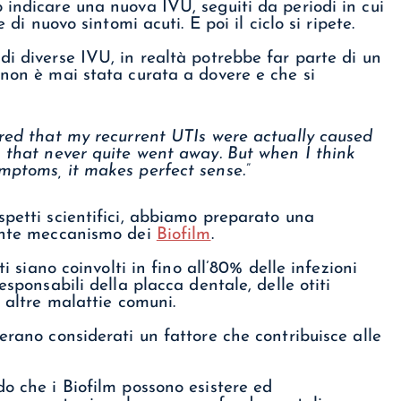
 indicare una nuova IVU, seguiti da periodi in cui
 di nuovo sintomi acuti. E poi il ciclo si ripete.
di diverse IVU, in realtà potrebbe far parte di un
 non è mai stata curata a dovere e che si
ered that my recurrent UTIs were actually caused
n that never quite went away. But when I think
mptoms, it makes perfect sense.”
spetti scientifici, abbiamo preparato una
nante meccanismo dei
Biofilm
.
ti siano coinvolti in fino all’80% delle infezioni
esponsabili della placca dentale, delle otiti
e altre malattie comuni.
erano considerati un fattore che contribuisce alle
do che i Biofilm possono esistere ed