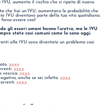
e IVU, aumenta il rischio che si ripeta di nuovo.
lta che hai un’IVU, aumentano le probabilità che
ste IVU diventano parte della tua vita quotidiana.
forza essere così!
o gli esseri umani hanno l’uretra, ma le IVU
empre state così comuni come lo sono oggi.
rrenti alle IVU sono diventate un problema così
sato.
>>>>
rrenti.
>>>>
a vescica.
>>>>
negativo, anche se sei infetto.
>>>>
correnti.
>>>>