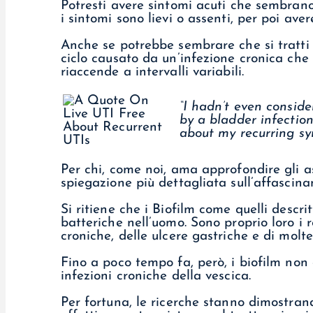
Potresti avere sintomi acuti che sembrano
i sintomi sono lievi o assenti, per poi avere
Anche se potrebbe sembrare che si tratti 
ciclo causato da un’infezione cronica che
riaccende a intervalli variabili.
“I hadn’t even consid
by a bladder infectio
about my recurring sy
Per chi, come noi, ama approfondire gli a
spiegazione più dettagliata sull’affasci
Si ritiene che i Biofilm come quelli descrit
batteriche nell’uomo. Sono proprio loro i r
croniche, delle ulcere gastriche e di molt
Fino a poco tempo fa, però, i biofilm non 
infezioni croniche della vescica.
Per fortuna, le ricerche stanno dimostran