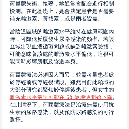
荷爾蒙失衡。接著，她通常會配合進行相關
檢測。在此基礎上，她會決定患者是否需要
補充雌激素、黃體素，或是兩者皆需。
當陰道區域的雌激素水平維持在健康範圍內
時，可降低反覆發生尿路感染的頻率。若該
區域出現血液循環問題或缺乏雌激素受體，
可能意味著該處的雌激素水平偏低，這很可
能同時影響膀胱及陰道本身。
荷爾蒙療法必須因人而異，並需考量患者處
於停經前或停經後階段。雖然目前此領域的
大部分研究都聚焦於停經後患者，但女性的
雌激素水平最早可能在 38 歲時便開始下降
。
在此情況下，荷爾蒙療法是治療無需使用抗
生素的尿路感染，以及預防尿路感染的可行
選擇。