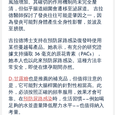
風險增加。其確切的作用機制尚未完全釐
清，但似乎腸道細菌會遷移至泌尿道。 吉拉
德醫師探討了發炎往往可能是肇因之一，因
為發炎可能對身體產生全身性影響，並波及
至膀胱。
吉拉德博士支持在預防尿路感染復發時使用
某些蔓越莓產品。她表示，有充分的研究證
據支持攝取 36 毫克的原花青素（PACs），
她本人也以此來預防尿路感染。這種方法非
常安全，即使在懷孕期間亦然。
D-甘露糖
也是推薦的補充品，但值得注意的
是，它可能對大腸桿菌的針對性相當高。此
外，必須按照正確的頻率服用，效果才會可
靠。在
預防尿路感染
時，生活習慣——例如喝
足夠的水並盡量降低壓力水平——也值得納入
考量。