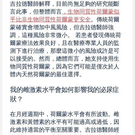
吉拉德醫師解釋，目前尚無足夠的研究能斷
言此事，但整體而言
，生物同質性荷爾蒙似
乎比非生物同質性荷爾蒙更安全
。傳統荷爾
蒙確實會增加中風風險，但吉拉德醫師強
調，這種風險非常微小。 若患者發現傳統荷
爾蒙療法效果良好，且在醫療專業人員的監
測下進行治療，那麼這微小的風險或許是可
以接受的。然而，總體而言，她支持使用生
物同質性荷爾蒙，因為它們可能是僅次於人
體內天然荷爾蒙的最佳選擇。
我的雌激素水平會如何影響我的泌尿症
狀？
在月經週期中，荷爾蒙水平會有所波動。雌
激素和黃體素的水平有可能過高或過低，因
此維持適當的平衡至關重要。吉拉德醫師經