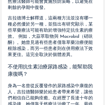
然療法醫師可能會實施預防策略，以避免在
剩餘的孕期中復發。
吉拉德博士解釋道，這兩種方法並沒有哪一
種必然優於另一種，並指出有研究顯示，某
些草藥療法可能有助於增強特定抗生素的療
效。 例如，大蒜萃取物與 Macrobid（硝呋
酮）。她曾見過有些患者僅靠草藥治療便能
根除感染，而另一些患者則在併用療法下效
果更佳。這完全取決於個體差異。
不使用抗生素治療尿路感染，能幫助我
康復嗎？
身為一名曾從反覆發作的尿路感染中康復的
人，吉拉德醫師樂於給患者帶來希望，讓他
們相信自己能夠痊癒。在經歷了長達十年的
感染後，她僅靠天然療法治療了一年，最終