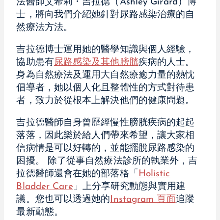
法醫師艾希莉・吉拉德（Ashley Girard）博
士，將向我們介紹她針對尿路感染治療的自
然療法方法。
吉拉德博士運用她的醫學知識與個人經驗，
協助患有
尿路感染及其他膀胱
疾病的人士。
身為自然療法及運用大自然療癒力量的熱忱
倡導者，她以個人化且整體性的方式對待患
者，致力於從根本上解決他們的健康問題。
吉拉德醫師自身曾歷經慢性膀胱疾病的起起
落落，因此樂於給人們帶來希望，讓大家相
信病情是可以好轉的，並能擺脫尿路感染的
困擾。 除了從事自然療法診所的執業外，吉
拉德醫師還會在她的部落格「
Holistic
Bladder Care
」上分享研究動態與實用建
議。您也可以透過她的
Instagram 頁面
追蹤
最新動態。