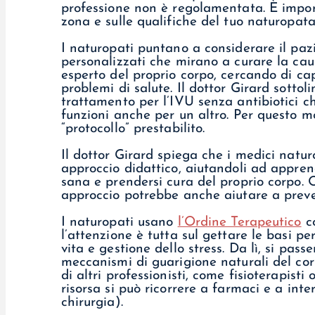
professione non è regolamentata. È import
zona e sulle qualifiche del tuo naturopata
I naturopati puntano a considerare il paz
personalizzati che mirano a curare la ca
esperto del proprio corpo, cercando di cap
problemi di salute. Il dottor Girard sottol
trattamento per l’IVU senza antibiotici 
funzioni anche per un altro. Per questo m
“protocollo” prestabilito.
Il dottor Girard spiega che i medici natur
approccio didattico, aiutandoli ad appren
sana e prendersi cura del proprio corpo. O
approccio potrebbe anche aiutare a preven
I naturopati usano
l’Ordine Terapeutico
co
l’attenzione è tutta sul gettare le basi pe
vita e gestione dello stress. Da lì, si pas
meccanismi di guarigione naturali del cor
di altri professionisti, come fisioterapist
risorsa si può ricorrere a farmaci e a int
chirurgia).