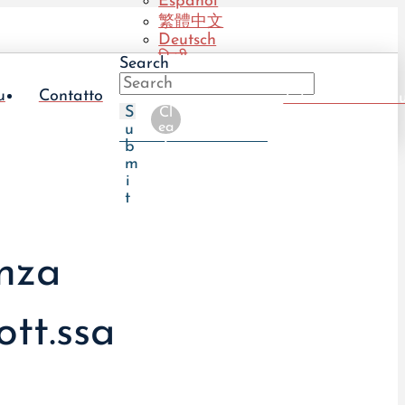
Español
繁體中文
Deutsch
हिन्दी
Search
Português
(BR)
u
Contatto
Take The UTI Qu
Português
S
Cl
(PT)
ea
u
r
b
m
i
t
enza
ott.ssa