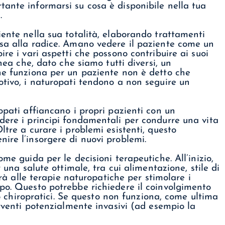
ante informarsi su cosa è disponibile nella tua
.
iente nella sua totalità, elaborando trattamenti
usa alla radice. Amano vedere il paziente come un
ire i vari aspetti che possono contribuire ai suoi
inea che, dato che siamo tutti diversi, un
che funziona per un paziente non è detto che
otivo, i naturopati tendono a non seguire un
opati affiancano i propri pazienti con un
dere i principi fondamentali per condurre una vita
ltre a curare i problemi esistenti, questo
ire l’insorgere di nuovi problemi.
me guida per le decisioni terapeutiche. All’inizio,
r una salute ottimale, tra cui alimentazione, stile di
serà alle terapie naturopatiche per stimolare i
po. Questo potrebbe richiedere il coinvolgimento
i o chiropratici. Se questo non funziona, come ultima
erventi potenzialmente invasivi (ad esempio la