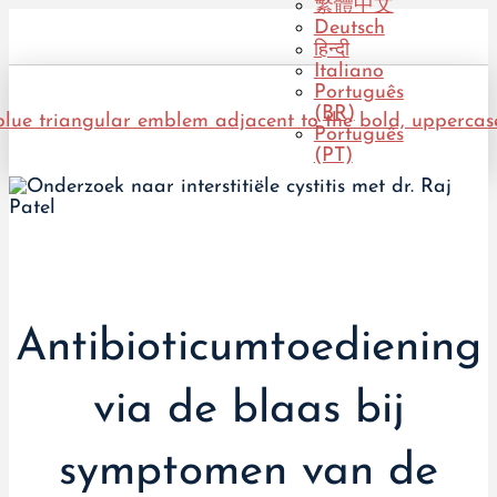
繁體中文
Deutsch
हिन्दी
Italiano
Português
(BR)
Português
(PT)
Antibioticumtoediening
via de blaas bij
symptomen van de