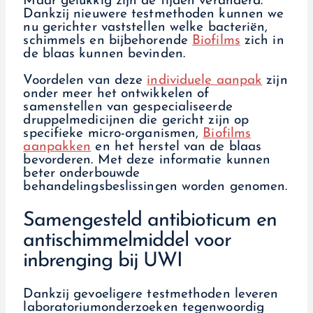
Maar gelukkig zijn de tijden veranderd.
Dankzij nieuwere testmethoden kunnen we
nu gerichter vaststellen welke bacteriën,
schimmels en bijbehorende
Biofilms
zich in
de blaas kunnen bevinden.
Voordelen van deze
individuele aanpak
zijn
onder meer het ontwikkelen of
samenstellen van gespecialiseerde
druppelmedicijnen die gericht zijn op
specifieke micro-organismen,
Biofilms
aanpakken
en het herstel van de blaas
bevorderen. Met deze informatie kunnen
beter onderbouwde
behandelingsbeslissingen worden genomen.
Samengesteld antibioticum en
antischimmelmiddel voor
inbrenging bij UWI
Dankzij gevoeligere testmethoden leveren
laboratoriumonderzoeken tegenwoordig