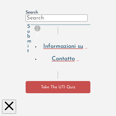
Search
S
C
le
u
a
b
r
m
Informazioni su
i
t
Contatto
Take The UTI Quiz