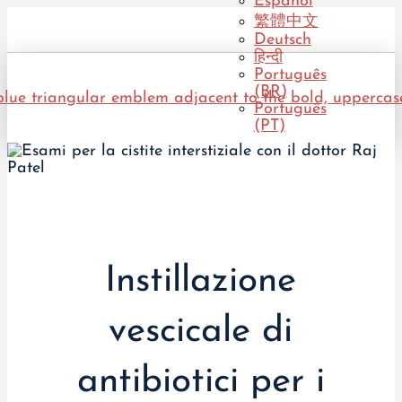
Español
繁體中文
Deutsch
हिन्दी
Português
(BR)
Português
(PT)
Instillazione
vescicale di
antibiotici per i