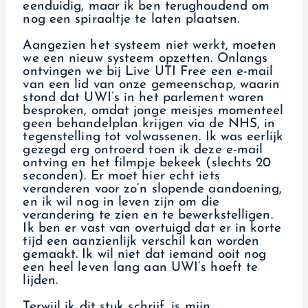
eenduidig, maar ik ben terughoudend om
nog een spiraaltje te laten plaatsen.
Aangezien het systeem niet werkt, moeten
we een nieuw systeem opzetten. Onlangs
ontvingen we bij Live UTI Free een e-mail
van een lid van onze gemeenschap, waarin
stond dat UWI’s in het parlement waren
besproken, omdat jonge meisjes momenteel
geen behandelplan krijgen via de NHS, in
tegenstelling tot volwassenen. Ik was eerlijk
gezegd erg ontroerd toen ik deze e-mail
ontving en het filmpje bekeek (slechts 20
seconden). Er moet hier echt iets
veranderen voor zo’n slopende aandoening,
en ik wil nog in leven zijn om die
verandering te zien en te bewerkstelligen.
Ik ben er vast van overtuigd dat er in korte
tijd een aanzienlijk verschil kan worden
gemaakt. Ik wil niet dat iemand ooit nog
een heel leven lang aan UWI’s hoeft te
lijden.
Terwijl ik dit stuk schrijf, is mijn