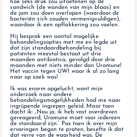
hoe seks druk zou uitoefenen op de
sandwich (de wanden van mijn blaas) en
de jam zou doen overlopen (waardoor de
bacteriën zich zouden vermenigvuldigen),
waardoor ik een opflakkering zou voelen.
Hij besprak een aantal mogelijke
behandelingsopties met me en legde uit
dat zijn standaardbehandeling bij
patiënten meestal bestaat uit drie
maanden antibiotica, gevolgd door drie
maanden met niets minder dan Uromune!
Het vaccin tegen UWI waar ik al zo lang
naar op zoek was!
Ik was enorm opgelucht, want mijn
onderzoek naar andere
behandelingsmogelijkheden had me naar
ingrijpende ingrepen geleid. Maar toen
dacht ik: „Nou ja, ik heb vast overdreven
gereageerd; Uromune moet voor iedereen
de standaard zijn.” Pas toen ik over mijn
ervaringen begon te praten, besefte ik dat
dat verre van de waarheid was. De