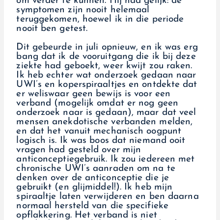
om verder te kunnen. Hij had gelijk: de
symptomen zijn nooit helemaal
teruggekomen, hoewel ik in die periode
nooit ben getest.
Dit gebeurde in juli opnieuw, en ik was erg
bang dat ik de vooruitgang die ik bij deze
ziekte had geboekt, weer kwijt zou raken.
Ik heb echter wat onderzoek gedaan naar
UWI’s en koperspiraaltjes en ontdekte dat
er weliswaar geen bewijs is voor een
verband (mogelijk omdat er nog geen
onderzoek naar is gedaan), maar dat veel
mensen anekdotische verbanden melden,
en dat het vanuit mechanisch oogpunt
logisch is. Ik was boos dat niemand ooit
vragen had gesteld over mijn
anticonceptiegebruik. Ik zou iedereen met
chronische UWI’s aanraden om na te
denken over de anticonceptie die je
gebruikt (en glijmiddel!). Ik heb mijn
spiraaltje laten verwijderen en ben daarna
normaal hersteld van die specifieke
opflakkering. Het verband is niet