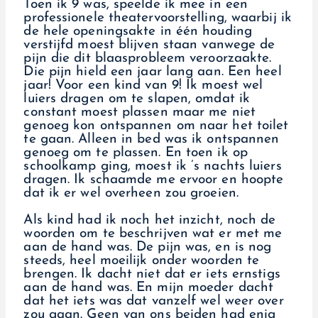
Toen ik 9 was, speelde ik mee in een
professionele theatervoorstelling, waarbij ik
de hele openingsakte in één houding
verstijfd moest blijven staan vanwege de
pijn die dit blaasprobleem veroorzaakte.
Die pijn hield een jaar lang aan. Een heel
jaar! Voor een kind van 9! Ik moest wel
luiers dragen om te slapen, omdat ik
constant moest plassen maar me niet
genoeg kon ontspannen om naar het toilet
te gaan. Alleen in bed was ik ontspannen
genoeg om te plassen. En toen ik op
schoolkamp ging, moest ik ’s nachts luiers
dragen. Ik schaamde me ervoor en hoopte
dat ik er wel overheen zou groeien.
Als kind had ik noch het inzicht, noch de
woorden om te beschrijven wat er met me
aan de hand was. De pijn was, en is nog
steeds, heel moeilijk onder woorden te
brengen. Ik dacht niet dat er iets ernstigs
aan de hand was. En mijn moeder dacht
dat het iets was dat vanzelf wel weer over
zou gaan. Geen van ons beiden had enig