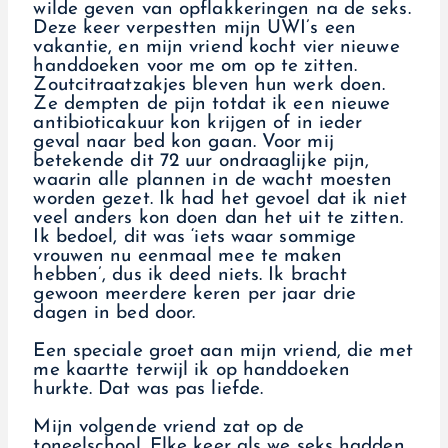
wilde geven van opflakkeringen na de seks.
Deze keer verpestten mijn UWI’s een
vakantie, en mijn vriend kocht vier nieuwe
handdoeken voor me om op te zitten.
Zoutcitraatzakjes bleven hun werk doen.
Ze dempten de pijn totdat ik een nieuwe
antibioticakuur kon krijgen of in ieder
geval naar bed kon gaan. Voor mij
betekende dit 72 uur ondraaglijke pijn,
waarin alle plannen in de wacht moesten
worden gezet. Ik had het gevoel dat ik niet
veel anders kon doen dan het uit te zitten.
Ik bedoel, dit was ‘iets waar sommige
vrouwen nu eenmaal mee te maken
hebben’, dus ik deed niets. Ik bracht
gewoon meerdere keren per jaar drie
dagen in bed door.
Een speciale groet aan mijn vriend, die met
me kaartte terwijl ik op handdoeken
hurkte. Dat was pas liefde.
Mijn volgende vriend zat op de
toneelschool. Elke keer als we seks hadden,