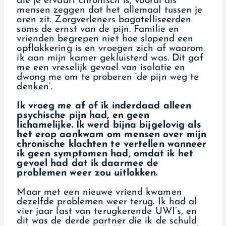
die je ervaart chronisch is, vooral als
mensen zeggen dat het allemaal tussen je
oren zit. Zorgverleners bagatelliseerden
soms de ernst van de pijn. Familie en
vrienden begrepen niet hoe slopend een
opflakkering is en vroegen zich af waarom
ik aan mijn kamer gekluisterd was. Dit gaf
me een vreselijk gevoel van isolatie en
dwong me om te proberen ‘de pijn weg te
denken’.
Ik vroeg me af of ik inderdaad alleen
psychische pijn had, en geen
lichamelijke. Ik werd bijna bijgelovig als
het erop aankwam om mensen over mijn
chronische klachten te vertellen wanneer
ik geen symptomen had, omdat ik het
gevoel had dat ik daarmee de
problemen weer zou uitlokken.
Maar met een nieuwe vriend kwamen
dezelfde problemen weer terug. Ik had al
vier jaar last van terugkerende UWI’s, en
dit was de derde partner die ik de schuld