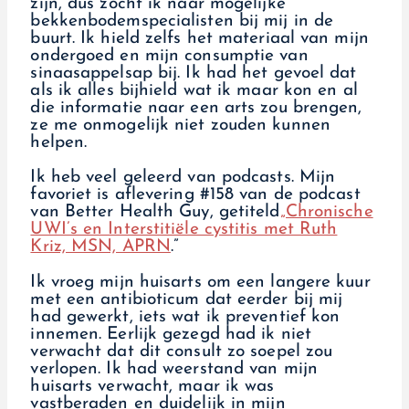
zijn, dus zocht ik naar mogelijke
bekkenbodemspecialisten bij mij in de
buurt. Ik hield zelfs het materiaal van mijn
ondergoed en mijn consumptie van
sinaasappelsap bij. Ik had het gevoel dat
als ik alles bijhield wat ik maar kon en al
die informatie naar een arts zou brengen,
ze me onmogelijk niet zouden kunnen
helpen.
Ik heb veel geleerd van podcasts. Mijn
favoriet is aflevering #158 van de podcast
van Better Health Guy, getiteld
„Chronische
UWI’s en Interstitiële cystitis met Ruth
Kriz, MSN, APRN
.”
Ik vroeg mijn huisarts om een langere kuur
met een antibioticum dat eerder bij mij
had gewerkt, iets wat ik preventief kon
innemen. Eerlijk gezegd had ik niet
verwacht dat dit consult zo soepel zou
verlopen. Ik had weerstand van mijn
huisarts verwacht, maar ik was
vastberaden en duidelijk in mijn