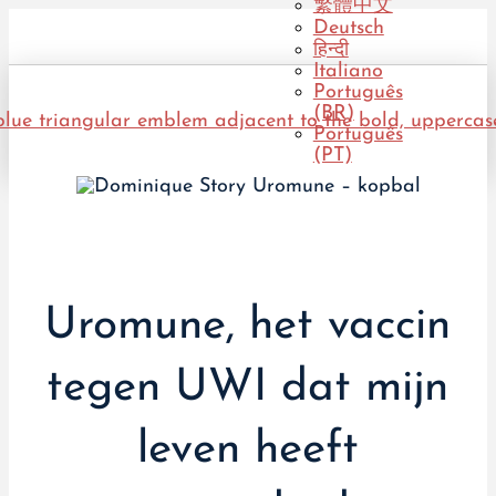
繁體中文
Deutsch
हिन्दी
Italiano
Português
(BR)
Português
(PT)
Uromune, het vaccin
tegen UWI dat mijn
leven heeft