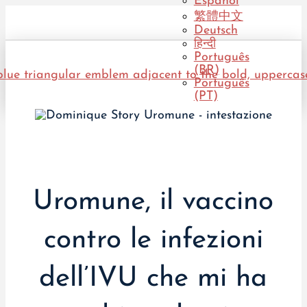
Español
繁體中文
Deutsch
हिन्दी
Português
(BR)
Português
(PT)
Uromune, il vaccino
contro le infezioni
dell’IVU che mi ha