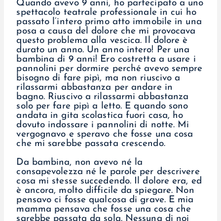
Quando avevo 9 anni, ho partecipato a uno
spettacolo teatrale professionale in cui ho
passato l’intero primo atto immobile in una
posa a causa del dolore che mi provocava
questo problema alla vescica. Il dolore è
durato un anno. Un anno intero! Per una
bambina di 9 anni! Ero costretta a usare i
pannolini per dormire perché avevo sempre
bisogno di fare pipì, ma non riuscivo a
rilassarmi abbastanza per andare in
bagno. Riuscivo a rilassarmi abbastanza
solo per fare pipì a letto. E quando sono
andata in gita scolastica fuori casa, ho
dovuto indossare i pannolini di notte. Mi
vergognavo e speravo che fosse una cosa
che mi sarebbe passata crescendo.
Da bambina, non avevo né la
consapevolezza né le parole per descrivere
cosa mi stesse succedendo. Il dolore era, ed
è ancora, molto difficile da spiegare. Non
pensavo ci fosse qualcosa di grave. E mia
mamma pensava che fosse una cosa che
sarebbe passata da sola. Nessuna di noi