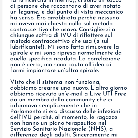
fatte ricerche in merito), ci sono un sacco
di persone che raccontano di aver notato
un legame, e dal punto di vista meccanico
ha senso. Ero arrabbiata perché nessuno
mi aveva mai chiesto nulla sul metodo
contraccettivo che usavo. Consiglierei a
chiunque soffra di IVU di riflettere sul
metodo contraccettivo che usa (e sul
lubrificante!). Mi sono fatta rimuovere la
spirale e mi sono ripresa normalmente da
quella specifica ricaduta. La correlazione
non è certa, ma sono cauta all’idea di
farmi impiantare un’altra spirale.
Visto che il sistema non funziona,
dobbiamo crearne uno nuovo. L’altro giorno
abbiamo ricevuto un’e-mail a Live UTI Free
da un membro della community che ci
informava semplicemente che in
Parlamento si era discusso delle infezioni
dell’IVU perché, al momento, le ragazze
non hanno un piano terapeutico nel
Servizio Sanitario Nazionale (NHS), a
differenza degli adulti. Sinceramente mi