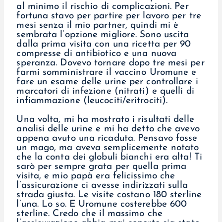
al minimo il rischio di complicazioni. Per
fortuna stavo per partire per lavoro per tre
mesi senza il mio partner, quindi mi è
sembrata l’opzione migliore. Sono uscita
dalla prima visita con una ricetta per 90
compresse di antibiotico e una nuova
speranza. Dovevo tornare dopo tre mesi per
farmi somministrare il vaccino Uromune e
fare un esame delle urine per controllare i
marcatori di infezione (nitrati) e quelli di
infiammazione (leucociti/eritrociti).
Una volta, mi ha mostrato i risultati delle
analisi delle urine e mi ha detto che avevo
appena avuto una ricaduta. Pensavo fosse
un mago, ma aveva semplicemente notato
che la conta dei globuli bianchi era alta! Ti
sarò per sempre grata per quella prima
visita, e mio papà era felicissimo che
l’assicurazione ci avesse indirizzati sulla
strada giusta. Le visite costano 180 sterline
l’una. Lo so. E Uromune costerebbe 600
sterline. Credo che il massimo che