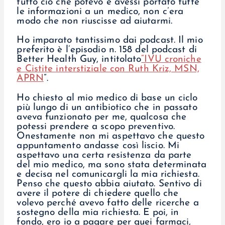
tutto ciò che potevo e avessi portato tutte
le informazioni a un medico, non c’era
modo che non riuscisse ad aiutarmi.
Ho imparato tantissimo dai podcast. Il mio
preferito è l’episodio n. 158 del podcast di
Better Health Guy, intitolato
“IVU croniche
e Cistite interstiziale con Ruth Kriz, MSN,
APRN
”.
Ho chiesto al mio medico di base un ciclo
più lungo di un antibiotico che in passato
aveva funzionato per me, qualcosa che
potessi prendere a scopo preventivo.
Onestamente non mi aspettavo che questo
appuntamento andasse così liscio. Mi
aspettavo una certa resistenza da parte
del mio medico, ma sono stata determinata
e decisa nel comunicargli la mia richiesta.
Penso che questo abbia aiutato. Sentivo di
avere il potere di chiedere quello che
volevo perché avevo fatto delle ricerche a
sostegno della mia richiesta. E poi, in
fondo, ero io a pagare per quei farmaci,