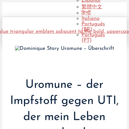
Español
繁體中文
हिन्दी
Italiano
Português
(BR)
Português
(PT)
Uromune – der
Impfstoff gegen UTI,
der mein Leben