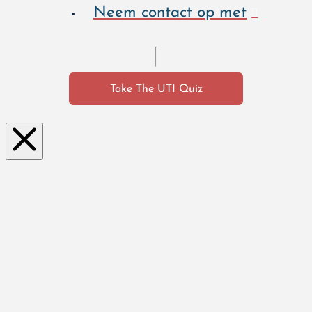
Neem contact op met
Take The UTI Quiz
Clo
se
this
mo
dul
e
Hoe voel je je als je een