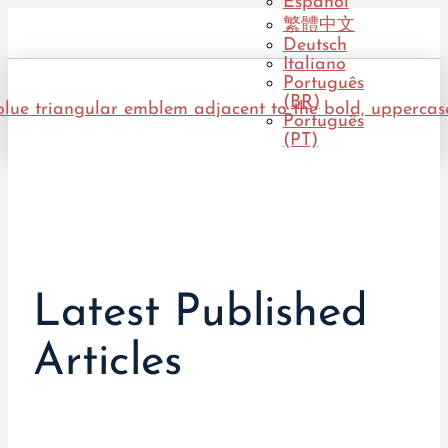
Español
繁體中文
Deutsch
Italiano
Português
(BR)
Português
(PT)
Latest Published
Articles