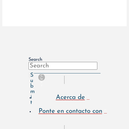
Search
S
C
le
u
a
b
r
m
Acerca de
i
t
Ponte en contacto con