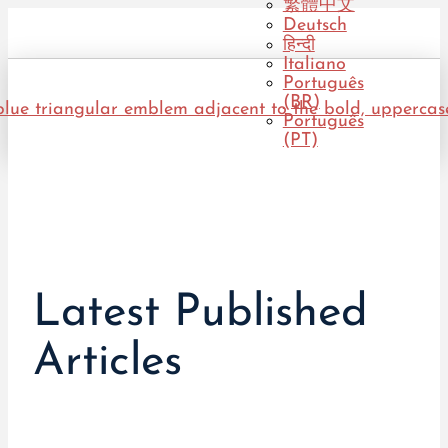
繁體中文
Deutsch
हिन्दी
Italiano
Português
(BR)
Português
(PT)
Latest Published
Articles