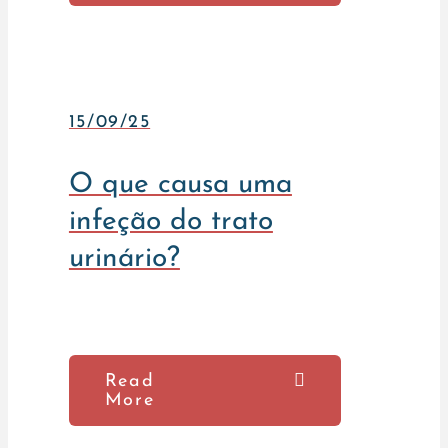
15/09/25
O que causa uma
infeção do trato
urinário?
Read
More