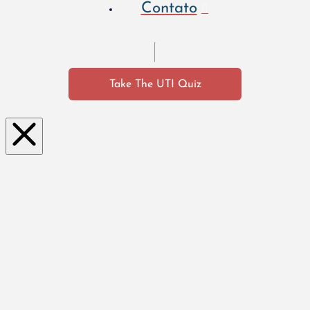
Contato
Take The UTI Quiz
Clo
se
this
mo
dul
e