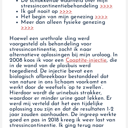
De schokkende waarheid over mijn
stressincontinentiebehandeling
>>>>
Ik gaf nooit op
>>>>
Het begin van mijn genezing
>>>>
Meer dan alleen fysieke genezing
>>>>
Hoewel een urethrale sling werd
voorgesteld als behandeling voor
stressincontinentie, zocht ik naar
alternatieve oplossingen bij mijn uroloog. In
2008 koos ik voor een
Coaptite-injectie
, die
in de wand van de plasbuis werd
toegediend. De injectie bevat een
biologisch afbreekbaar bestanddeel dat
van nature in ons lichaam voorkomt en
werkt door de weefsels ‘op te zwellen’.
Hierdoor wordt de urinebuis strakker,
waardoor er minder urine gaat lekken. Er
werd mij verteld dat het een tijdelijke
oplossing zou zijn en dat de resultaten 1-2
jaar zouden aanhouden. De ingreep werkte
goed en pas in 2018 kreeg ik weer last van
stressincontinentie. Ik ging terug naar