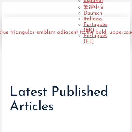
Español
繁體中文
Deutsch
Italiano
Português
(BR)
Português
(PT)
Latest Published
Articles