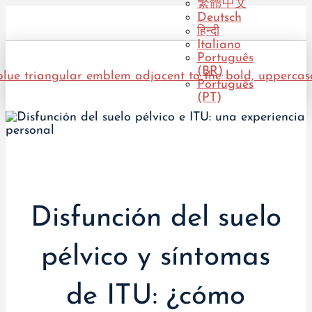
繁體中文
Deutsch
हिन्दी
Italiano
Português
(BR)
Português
(PT)
Disfunción del suelo
pélvico y síntomas
de ITU: ¿cómo