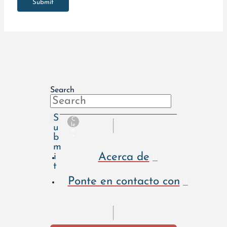
Submit
Search
S
C
le
u
a
b
r
m
Acerca de
i
t
Ponte en contacto con