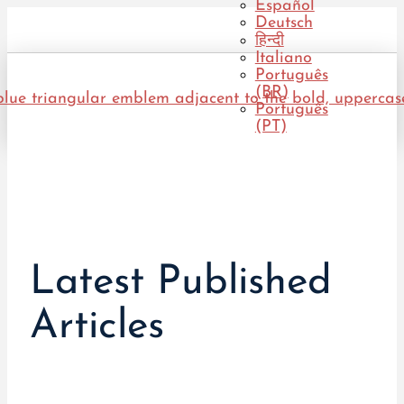
Español
Deutsch
हिन्दी
Italiano
Português
(BR)
Português
(PT)
Latest Published
Articles