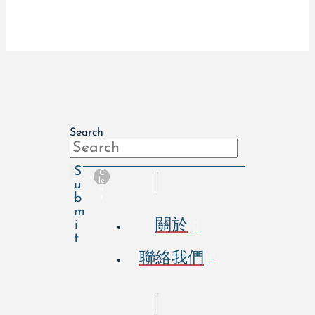
Search
S
C
le
u
a
b
r
m
關於
i
t
聯絡我們