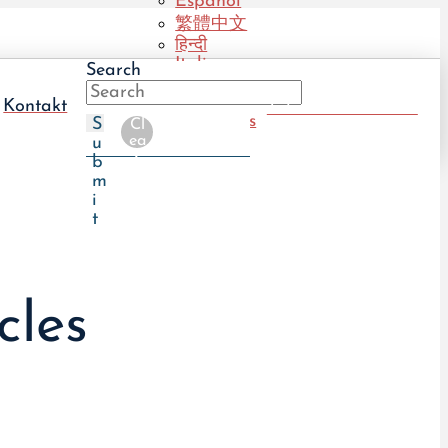
Español
繁體中文
हिन्दी
Italiano
Search
Português
(BR)
Kontakt
Take The UTI Quiz
Português
S
Cl
(PT)
ea
u
r
b
m
i
t
cles