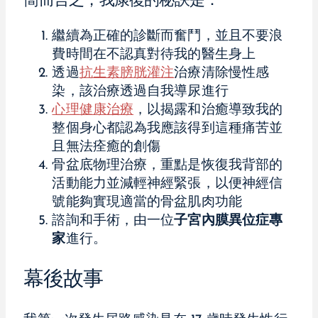
簡而言之，我康復的秘訣是：
繼續為正確的診斷而奮鬥，並且不要浪
費時間在不認真對待我的醫生身上
透過
抗生素膀胱灌注
治療清除慢性感
染，該治療透過自我導尿進行
心理健康治療
，以揭露和治癒導致我的
整個身心都認為我應該得到這種痛苦並
且無法痊癒的創傷
骨盆底物理治療，重點是恢復我背部的
活動能力並減輕神經緊張，以便神經信
號能夠實現適當的骨盆肌肉功能
諮詢和手術，由一位
子宮內膜異位症專
家
進行。
幕後故事