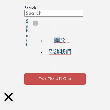
Search
S
C
le
u
a
b
r
m
關於
i
t
聯絡我們
Take The UTI Quiz
Clo