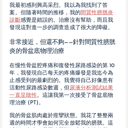
我最初感到興高采烈。我以為我找到了答
案。但隨著時間的推移，我的
間質性膀胱炎
診斷
感覺是錯誤的。治療沒有幫助，而且我
發現這對進一步的調查造成了很大的障礙。
非常接近，但還不夠——針對間質性膀胱
炎的骨盆底物理治療
在慢性骨盆腔疼痛和復發性尿路感染的第 10
年，我發現自己每天的疼痛爆發是我迄今為
止感受到的最劇烈的。我覺得自己好像患有
活動性尿路感染數週，但
尿液分析測試結果
一直呈陰性
。這讓我第一次接受了骨盆底物
理治療 (PT)。
我的骨盆肌肉處於痙攣狀態。我花了整整兩
週的時間才學會如何完全放鬆我的膀胱。這