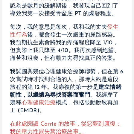
認為是數月的緩解期後，我發現自己回到了
導致我第一次接受骨盆底 PT 的爆發程度。
每次，我的意思是每次，我和我的丈夫
發生
性行為
後，都會發生一次嚴重的尿路感染。
我預期抗生素會將我的疼痛程度降至 1/10，
但實際上我只降至 4/10。我再次感到絕望、
痛苦和沮喪，但有動力去尋找真正的答案。
我試圖與幾位心理健康治療師聯繫，但在第 6
次嘗試時才找到合適的人，那時大約是這段
旅程的第 12 年。我康復的第一步是
建立情緒
韌性，以繼續為尋找答案而奮鬥
。我經歷了
幾種
心理健康治療
模式，包括眼動脫敏再加
工 (EMDR)。
在此處閱讀 Carrie 的故事，從惡夢到康復：
我的壓力性尿失禁治療故事。