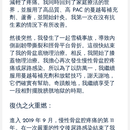
減輕了疼痛。我同時回到了家庭療法的世
界，並服用了高品質、高 PAC 的蔓越莓補充
劑、蘆薈，並開始針灸。我第一次在沒有抗
生素的情況下有所改善。
然後突然，我發生了一起雪橇事故，導致內
側副韌帶撕裂和脛骨平台骨折。這很快結束
了我的骨盆底物理治療。相反，我開始了膝
蓋物理治療。我擔心再次發生慢性骨盆腔疼
痛或尿路感染。所以為了以防萬一，我繼續
服用蔓越莓補充劑和放鬆技巧，謝天謝地，
它們確實有幫助。奇蹟般地，我繼續享受了
一段相對擺脫膀胱地獄的時期。
復仇之火重燃：
進入 2019 年 9 月，慢性骨盆腔疼痛的第 11
年。在一次嚴重的性交後尿路感染結束了我