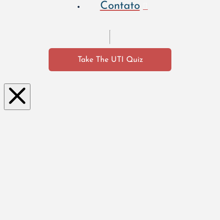
Contato
Take The UTI Quiz
Clo
se
this
mo
dul
e