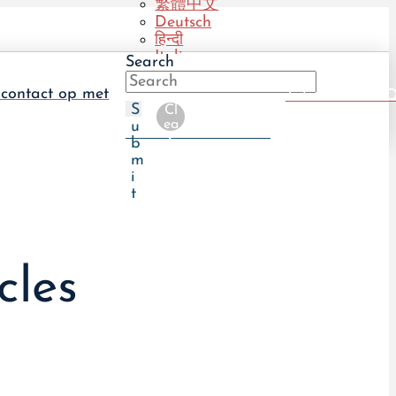
繁體中文
Deutsch
हिन्दी
Italiano
Search
Português
(BR)
contact op met
Take The UTI Q
Português
S
Cl
(PT)
ea
u
r
b
m
i
t
cles