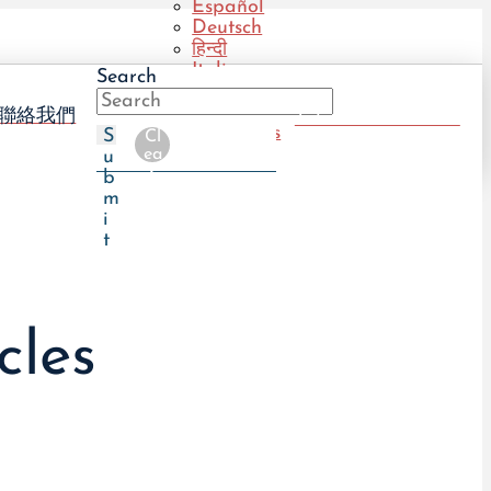
Español
Deutsch
हिन्दी
Italiano
Search
Português
(BR)
聯絡我們
Take The UTI Quiz
Português
S
Cl
(PT)
ea
u
r
b
m
i
t
cles