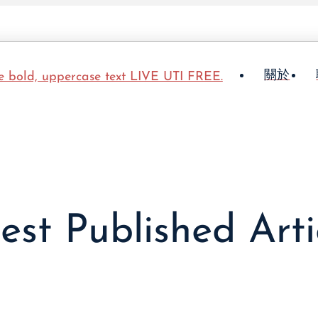
關於
est Published Arti