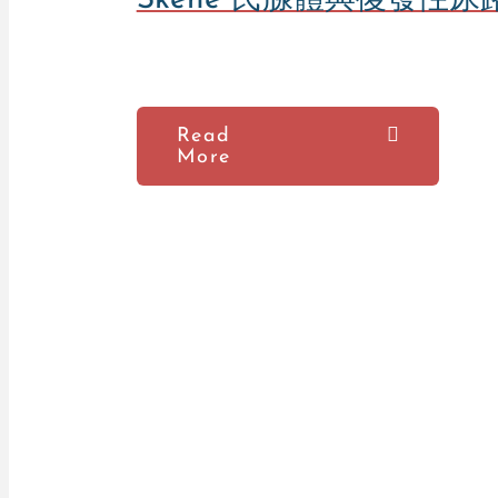
Read
More