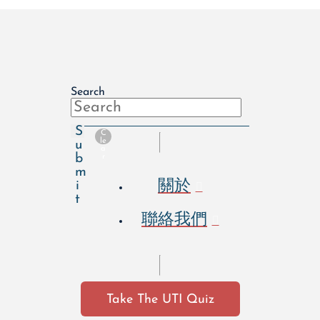
Search
S
C
le
u
a
b
r
m
關於
i
t
聯絡我們
Take The UTI Quiz