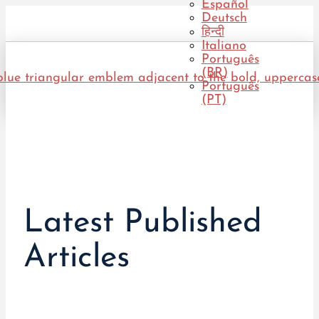
Español
Deutsch
हिन्दी
Italiano
Português
(BR)
Português
(PT)
Latest Published
Articles