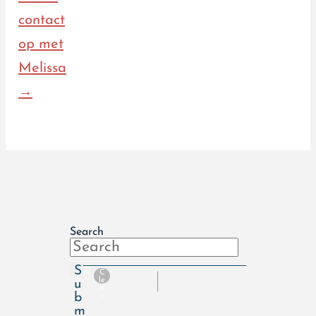
contact
op met
Melissa
→
Search
S
C
le
u
a
b
r
m