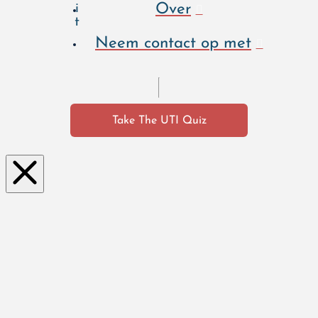
Over
i
t
Neem contact op met
Take The UTI Quiz
Clo
se
this
mo
dul
e