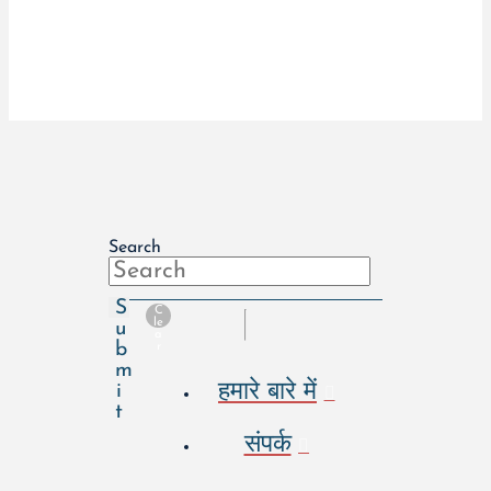
Search
S
C
le
u
a
b
r
m
हमारे बारे में
i
t
संपर्क