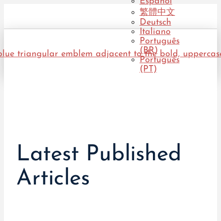
Español
繁體中文
Deutsch
Italiano
Português
(BR)
Português
(PT)
Latest Published
Articles